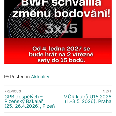
Posted in
Aktuality
Navigace
PREVIOUS
NEXT
pro
GPB dospělých –
MČR klubů U15 2026
Předchozí
Další
Plzeňský Bakalář
(1.-3.5. 2026), Praha
příspěvek
příspěvek
příspěvek
(25.-26.4.2026), Plzeň