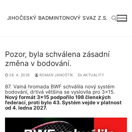
Přeskočit
na
obsah
JIHOČESKÝ BADMINTONOVÝ SVAZ Z.S.
Hledat:
Pozor, byla schválena zásadní
změna v bodování.
28. 4. 2026
ROMAN JANOŠTÍK
AKTUALITY
87. Valná hromada BWF schválila nový systém
bodování, drtivá většina se vyslovila pro 3×15.
Nový formát 3×15 podpořilo 198 členských
federací, proti bylo 43. Systém vejde v platnost
od 4. ledna 2027.