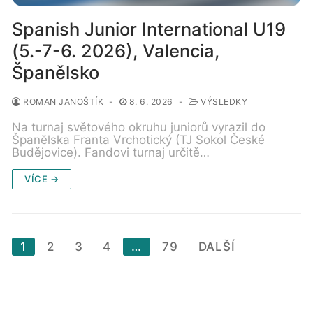
Spanish Junior International U19
(5.-7-6. 2026), Valencia,
Španělsko
ROMAN JANOŠTÍK
-
8. 6. 2026
-
VÝSLEDKY
Na turnaj světového okruhu juniorů vyrazil do
Španělska Franta Vrchotický (TJ Sokol České
Budějovice). Fandovi turnaj určitě…
VÍCE →
Stránkování
1
2
3
4
…
79
DALŠÍ
příspěvků