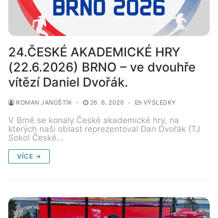
24.ČESKÉ AKADEMICKÉ HRY
(22.6.2026) BRNO – ve dvouhře
vítězí Daniel Dvořák.
ROMAN JANOŠTÍK
-
26. 6. 2026
-
VÝSLEDKY
V Brně se konaly České akademické hry, na
kterých naši oblast reprezentoval Dan Dvořák (TJ
Sokol České…
VÍCE →