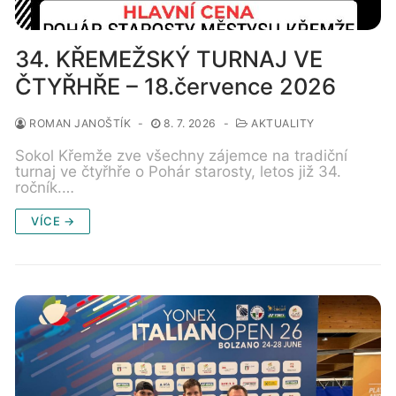
34. KŘEMEŽSKÝ TURNAJ VE
ČTYŘHŘE – 18.července 2026
ROMAN JANOŠTÍK
-
8. 7. 2026
-
AKTUALITY
Sokol Křemže zve všechny zájemce na tradiční
turnaj ve čtyřhře o Pohár starosty, letos již 34.
ročník.…
VÍCE →