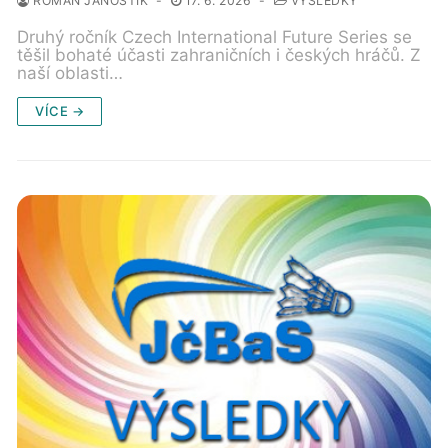
ROMAN JANOŠTÍK
-
17. 6. 2026
-
VÝSLEDKY
Druhý ročník Czech International Future Series se
těšil bohaté účasti zahraničních i českých hráčů. Z
naší oblasti…
VÍCE →