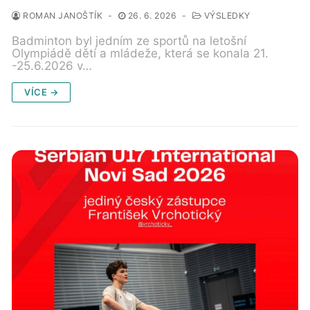
ROMAN JANOŠTÍK
-
26. 6. 2026
-
VÝSLEDKY
Badminton byl jedním ze sportů na letošní
Olympiádě dětí a mládeže, která se konala 21.
-25.6.2026 v…
VÍCE →