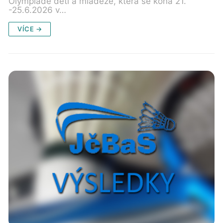
Olympiádě dětí a mládeže, která se koná 21.
-25.6.2026 v…
VÍCE →