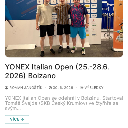
YONEX Italian Open (25.-28.6.
2026) Bolzano
ROMAN JANOŠTÍK
-
30. 6. 2026
-
VÝSLEDKY
YONEX Italian Open se odehrál v Bolzánu. Startoval
Tomáš Švejda (SKB Český Krumlov) ve čtyřhře se
svým…
VÍCE →