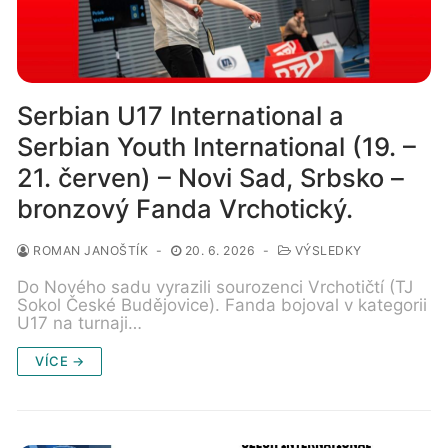
Serbian U17 International a
Serbian Youth International (19. –
21. červen) – Novi Sad, Srbsko –
bronzový Fanda Vrchotický.
ROMAN JANOŠTÍK
-
20. 6. 2026
-
VÝSLEDKY
Do Nového sadu vyrazili sourozenci Vrchotičtí (TJ
Sokol České Budějovice). Fanda bojoval v kategorii
U17 na turnaji…
VÍCE →