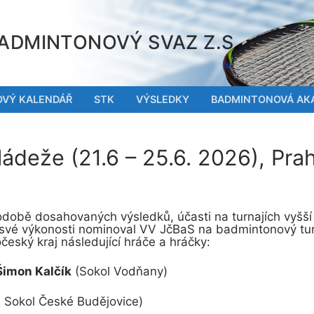
ADMINTONOVÝ SVAZ Z.S.
OVÝ KALENDÁŘ
STK
VÝSLEDKY
BADMINTONOVÁ AK
ládeže (21.6 – 25.6. 2026), Pra
hodobě dosahovaných výsledků, účasti na turnajích vyšší
u své výkonosti nominoval VV JčBaS na badmintonový tur
eský kraj následující hráče a hráčky:
imon Kalčík
(Sokol Vodňany)
 Sokol České Budějovice)