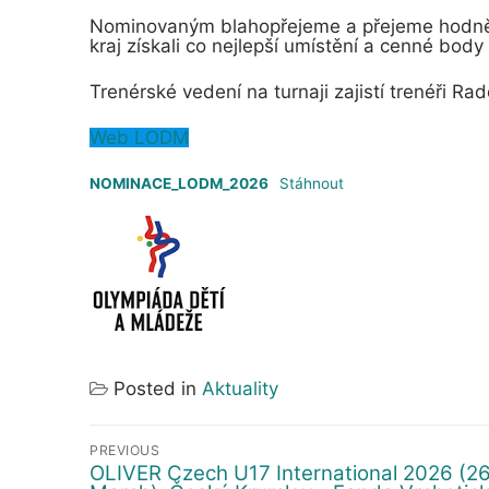
Nominovaným blahopřejeme a přejeme hodně p
kraj získali co nejlepší umístění a cenné bod
Trenérské vedení na turnaji zajistí trenéři R
Web LODM
NOMINACE_LODM_2026
Stáhnout
Posted in
Aktuality
Navigace
PREVIOUS
OLIVER Czech U17 International 2026 (26.
Předchozí
pro