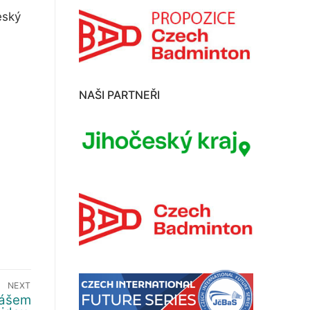
eský
NAŠI PARTNEŘI
NEXT
mášem