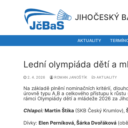
Přeskočit
na
obsah
JIHOČESKÝ B
AKTUALITY
TERMÍN
Lední olympiáda dětí a m
2. 4. 2026
ROMAN JANOŠTÍK
AKTUALITY
Na základě plnění nominačních kritérií, dlou
úrovně typu A,B a celkového přístupu k růst
rámci Olympiády dětí a mládeže 2026 za Jihoč
Chlapci:
Martin Štika
(SKB Český Krumlov),
Š
Dívky:
Elen Perníková, Šárka Dvořáková
(obě