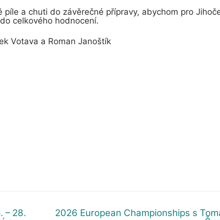
íle a chuti do závěrečné přípravy, abychom pro Jihoč
y do celkového hodnocení.
adek Votava a Roman Janoštík
 – 28.
2026 European Championships s To
Další