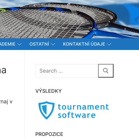
ADEMIE
OSTATNÍ
KONTAKTNÍ ÚDAJE
Hledat:
ha
VÝSLEDKY
naj v
PROPOZICE