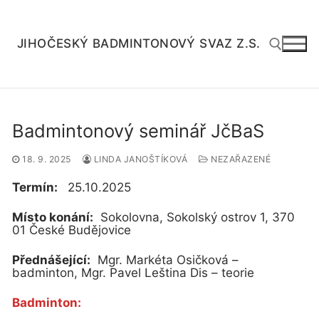
Přeskočit
na
obsah
JIHOČESKÝ BADMINTONOVÝ SVAZ Z.S.
Hledat:
Badmintonový seminář JčBaS
18. 9. 2025
LINDA JANOŠTÍKOVÁ
NEZAŘAZENÉ
Termín:
25.10.2025
Místo konání:
Sokolovna, Sokolský ostrov 1, 370
01 České Budějovice
Přednášející:
Mgr. Markéta Osičková –
badminton, Mgr. Pavel Leština Dis – teorie
Badminton: