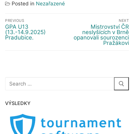
Posted in
Nezařazené
Navigace
PREVIOUS
NEXT
pro
GPA U13
Mistrovství ČR
Předchozí
Další
(13.-14.9.2025)
neslyšících v Brně
příspěvek
příspěvek
příspěvek
Pradubice.
opanovali sourozenci
Pražákovi
Hledat:
VÝSLEDKY