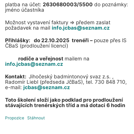
platba na účet:
2630680003/5500
do poznámky:
jméno účastníka
Možnost vystavení faktury => předem zaslat
požadavek na mail
info.jcbas@seznam.cz
Přihlášky:
do 22.10.2025
trenéři –
pouze přes IS
ČBaS (prodloužení licencí)
rodiče a veřejnost
mailem na
info.jcbas@seznam.cz
Kontakt:
Jihočeský badmintonový svaz z.s. ,
Radomír Liebl (předseda JčBaS), tel. 730 848 710,
e-mail:
jcbas@seznam.cz
Toto školení složí jako podklad pro prodloužení
stávajících trenérských tříd a má dotaci 6 hodin
Propozice
Stáhnout