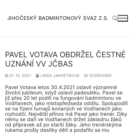
Přeskočit
na
obsah
JIHOČESKÝ BADMINTONOVÝ SVAZ Z.S.
Hledat:
PAVEL VOTAVA OBDRŽEL ČESTNÉ
UZNÁNÍ VV JČBAS
31. 10. 2021
LINDA JANOŠTÍKOVÁ
OCEŇOVÁNÍ
Pavel Votava letos 30.4.2021 oslavil významné
životní jubileum, když oslavil padesátku. Pavel se
již přes 20 let podílí na fungování badmintonu ve
Vodňanech, jako místopředseda oddílu. Spolupodílí
se na řízení turnajů konaných ve Vodňanech jako
rozhodčí. Největší přínos má Pavel jako trenér. Díky
němu se daří ve Vodňanech držet základnu žáků
od přípravek až po starší žáky. Jeho trenérskýma
rukama prošly desítky dětí a podařilo se mu