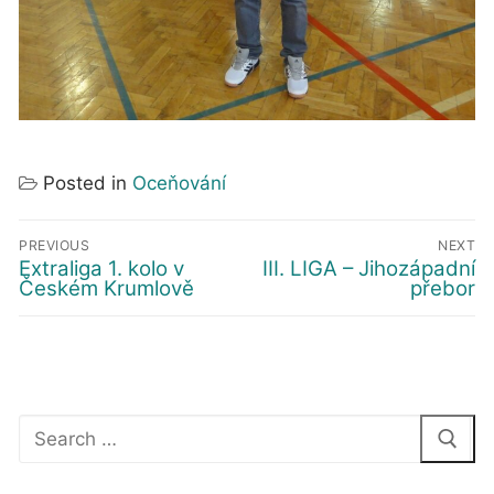
Posted in
Oceňování
Navigace
PREVIOUS
NEXT
pro
Extraliga 1. kolo v
III. LIGA – Jihozápadní
Předchozí
Další
Českém Krumlově
přebor
příspěvek
příspěvek
příspěvek
Hledat: