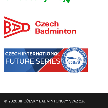
© 2026 JIHOČESKÝ BADMINTONOVÝ SVAZ z.s.